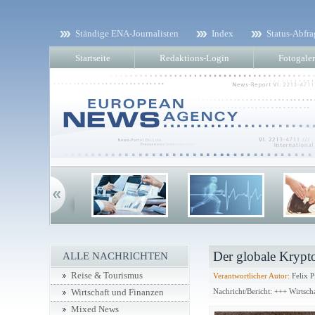
Ständige ENA-Journalisten
Index
Status-Abfra
Startseite
Redaktions-Login
Fotogaler
Der globale Krypt
ALLE NACHRICHTEN
Reise & Tourismus
Verantwortlicher Autor:
Felix P
Nachricht/Bericht: +++ Wirtsc
Wirtschaft und Finanzen
Mixed News