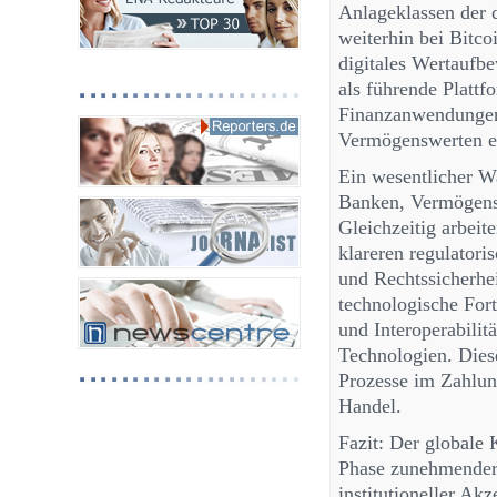
Anlageklassen der d
weiterhin bei Bitc
digitales Wertaufb
als führende Plattf
Finanzanwendungen
Vermögenswerten et
Ein wesentlicher W
Banken, Vermögens
Gleichzeitig arbei
klareren regulato
und Rechtssicherhei
technologische Fort
und Interoperabilit
Technologien. Diese
Prozesse im Zahlun
Handel.
Fazit: Der globale 
Phase zunehmender 
institutioneller Akz