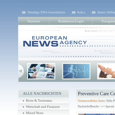
Ständige ENA-Journalisten
Index
Status-Abfra
Startseite
Redaktions-Login
Fotogaler
Preventive Care Ce
ALLE NACHRICHTEN
Reise & Tourismus
Verantwortlicher Autor:
Felix P
Nachricht/Bericht: +++ Special 
Wirtschaft und Finanzen
Mixed News