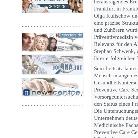
herausragendes Ere
Frankfurt in Frankf
Olga Kulischow und
eine präzise Strukt
und Zuhörern wurde
Präventivmedizin ve
Relevanz für den Al
Stephan Schwenk, de
ihrer erfolgreichen
Sein Leitsatz laute
Mensch in angemes
Gesundheitsuntersu
Preventive Care Sco
Vorsorgeuntersuchu
den Status eines Pr
Die Untersuchungen
Unternehmen deutsc
Medizinische Facha
Preventive Care Ce