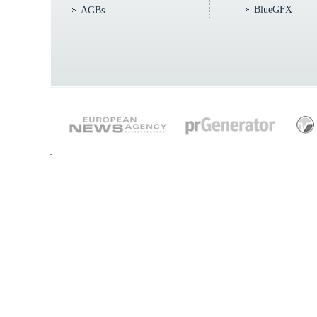
BlueGFX
AGBs
.