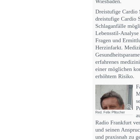
Wiesbaden.
Dreistufige Cardio 
dreistufige Cardio 
Schlaganfälle mögli
Lebensstil-Analyse
Fragen und Ermittlu
Herzinfarkt. Mediz
Gesundheitsparamet
erfahrenes medizin
einer möglichen ko
erhöhtem Risiko.
F
M
s
P
Red. Felix Pfitscher
a
Radio Frankfurt ve
und seinen Anspruch
und praxisnah zu ge