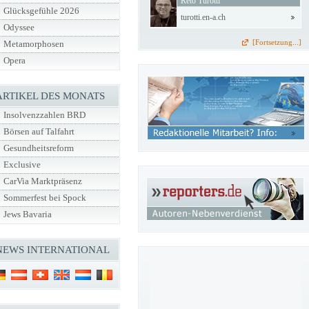
Reto Turotti
Glücksgefühle 2026
turotti.en-a.ch
Odyssee
[Fortsetzung...]
Metamorphosen
Opera
ARTIKEL DES MONATS
Insolvenzzahlen BRD
Börsen auf Talfahrt
Gesundheitsreform
Exclusive
CarVia Marktpräsenz
Sommerfest bei Spock
Jews Bavaria
NEWS INTERNATIONAL