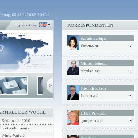
mstag, 08.08.2026 02:30 Uhr
KORRESPONDENTEN
English articles:
Stefanie Bettinger
sbet.en-a.eu
Michael Hofmann
mhpd.en-a.eu
Friedrich S. Lenz
Lenz.en-a.ch
ARTIKEL DER WOCHE
DTKfr Perklitsch
Reformstau 2026
gamape.en-a.eu
Spitzenkulinarik
WinterVarieté