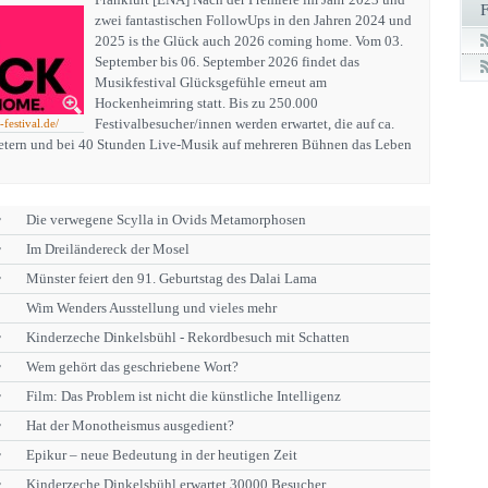
zwei fantastischen FollowUps in den Jahren 2024 und
2025 is the Glück auch 2026 coming home. Vom 03.
September bis 06. September 2026 findet das
Musikfestival Glücksgefühle erneut am
Hockenheimring statt. Bis zu 250.000
Festivalbesucher/innen werden erwartet, die auf ca.
-festival.de/
etern und bei 40 Stunden Live-Musik auf mehreren Bühnen das Leben
r
Die verwegene Scylla in Ovids Metamorphosen
r
Im Dreiländereck der Mosel
r
Münster feiert den 91. Geburtstag des Dalai Lama
Wim Wenders Ausstellung und vieles mehr
r
Kinderzeche Dinkelsbühl - Rekordbesuch mit Schatten
r
Wem gehört das geschriebene Wort?
r
Film: Das Problem ist nicht die künstliche Intelligenz
r
Hat der Monotheismus ausgedient?
r
Epikur – neue Bedeutung in der heutigen Zeit
r
Kinderzeche Dinkelsbühl erwartet 30000 Besucher