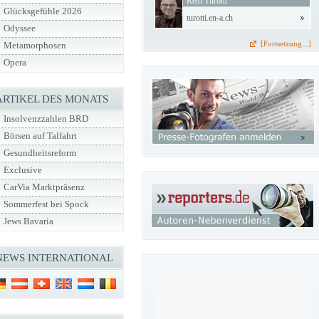
Reto Turotti
Glücksgefühle 2026
turotti.en-a.ch
Odyssee
[Fortsetzung...]
Metamorphosen
Opera
ARTIKEL DES MONATS
Insolvenzzahlen BRD
Börsen auf Talfahrt
Gesundheitsreform
Exclusive
CarVia Marktpräsenz
Sommerfest bei Spock
Jews Bavaria
NEWS INTERNATIONAL