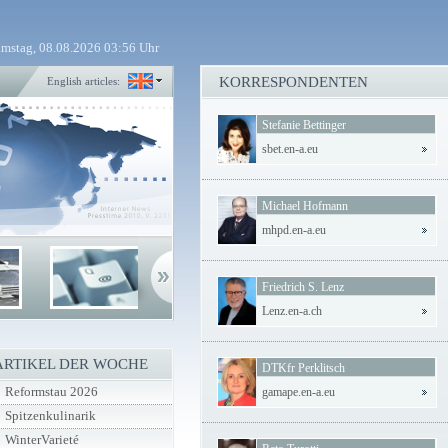
mstag, 08.08.2026 03:56 Uhr
KORRESPONDENTEN
English articles:
Stefanie Bettinger
sbet.en-a.eu
Michael Hofmann
mhpd.en-a.eu
Friedrich S. Lenz
Lenz.en-a.ch
ARTIKEL DER WOCHE
DTKfr Perklitsch
Reformstau 2026
gamape.en-a.eu
Spitzenkulinarik
WinterVarieté