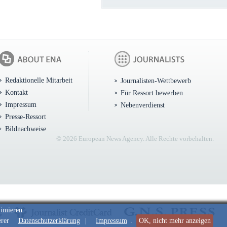
Redaktionelle Mitarbeit
Journalisten-Wettbewerb
Kontakt
Für Ressort bewerben
Impressum
Nebenverdienst
Presse-Ressort
Bildnachweise
© 2026 European News Agency. Alle Rechte vorbehalten.
timieren.
erer
Datenschutzerklärung
|
Impressum
.
OK, nicht mehr anzeigen