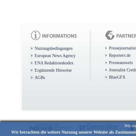
Pressejournalis
Nutzungsbedingungen
Reporters.de
European News Agency
Presseausweis
ENA Redaktionskodex
Journalist Cred
Ergänzende Hinweise
BlueGFX
AGBs
Wir nu
Wir betrachten die weitere Nutzung unserer Website als Zustimmu