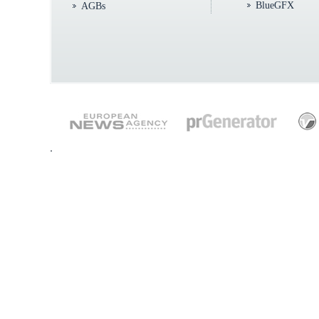
BlueGFX
AGBs
.