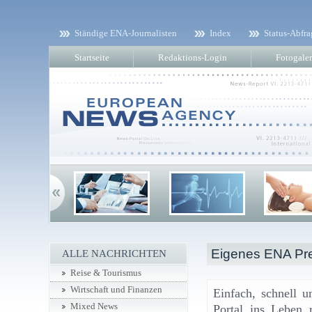
Ständige ENA-Journalisten
Index
Status-Abfra
Startseite
Redaktions-Login
Fotogaler
Eigenes ENA Pre
ALLE NACHRICHTEN
Reise & Tourismus
Wirtschaft und Finanzen
Einfach, schnell u
Mixed News
Portal ins Leben