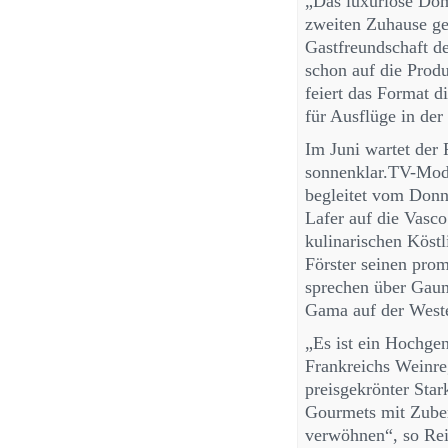
„Das luxuriöse Domi
zweiten Zuhause ge
Gastfreundschaft de
schon auf die Prod
feiert das Format 
für Ausflüge in de
Im Juni wartet der
sonnenklar.TV-Mode
begleitet vom Donne
Lafer auf die Vasc
kulinarischen Köstl
Förster seinen pro
sprechen über Gaum
Gama auf der Weste
„Es ist ein Hochge
Frankreichs Weinre
preisgekrönter Star
Gourmets mit Zuber
verwöhnen“, so Reis