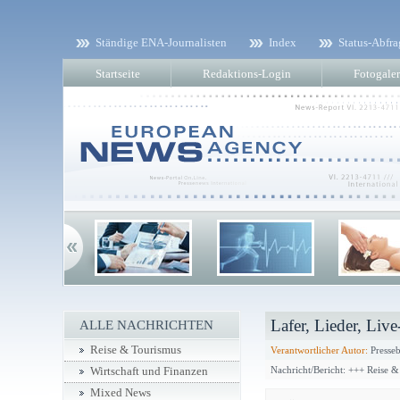
Ständige ENA-Journalisten
Index
Status-Abfra
Startseite
Redaktions-Login
Fotogaler
Lafer, Lieder, Liv
ALLE NACHRICHTEN
Reise & Tourismus
Verantwortlicher Autor:
Presseb
Nachricht/Bericht: +++ Reise 
Wirtschaft und Finanzen
Mixed News