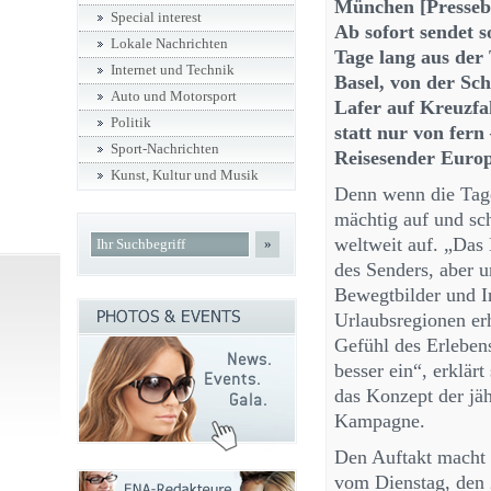
München [Pressebü
Special interest
Ab sofort sendet s
Lokale Nachrichten
Tage lang aus der
Internet und Technik
Basel, von der Sc
Auto und Motorsport
Lafer auf Kreuzfa
Politik
statt nur von fern
Sport-Nachrichten
Reisesender Europ
Kunst, Kultur und Musik
Denn wenn die Tage
mächtig auf und sch
weltweit auf. „Das
»
des Senders, aber u
Bewegtbilder und In
Urlaubsregionen erh
Gefühl des Erleben
besser ein“, erklär
das Konzept der jäh
Kampagne.
Den Auftakt macht 
vom Dienstag, den 2