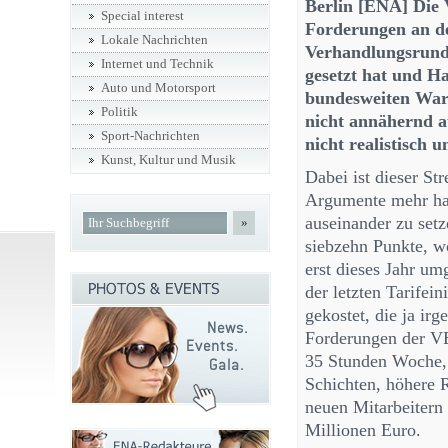
Berlin [ENA] Die
Special interest
Forderungen an d
Lokale Nachrichten
Verhandlungsrunde
Internet und Technik
gesetzt hat und Ha
Auto und Motorsport
bundesweiten Warns
Politik
nicht annähernd a
Sport-Nachrichten
nicht realistisch 
Kunst, Kultur und Musik
Dabei ist dieser St
Argumente mehr hat 
auseinander zu set
»
siebzehn Punkte, wo
erst dieses Jahr um
der letzten Tarife
gekostet, die ja i
Forderungen der V
35 Stunden Woche, 
Schichten, höhere R
neuen Mitarbeiter
Millionen Euro.