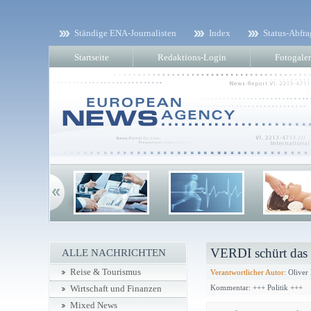
Ständige ENA-Journalisten
Index
Status-Abfra
Startseite
Redaktions-Login
Fotogaler
VERDI schürt das
ALLE NACHRICHTEN
Reise & Tourismus
Verantwortlicher Autor:
Oliver 
Kommentar: +++ Politik +++
Wirtschaft und Finanzen
Mixed News