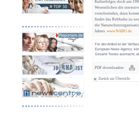
Kulturfolger, doch um 199
Wesentlichen die intensiv
verschwinden, dazu kommt 
findet das Rebhuhn zu we
die Naturschutzorganisat
Jahres.
www.NABU.de
Für den Artikel ist der Verfa
European-News-Agency könn
Gesamt-Textes ausmacht, als 
PDF downloaden:
Zurück zur Übersicht