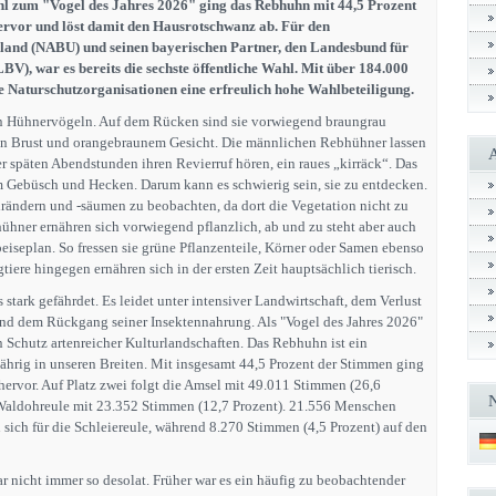
hl zum "Vogel des Jahres 2026" ging das Rebhuhn mit 44,5 Prozent
ervor und löst damit den Hausrotschwanz ab. Für den
land (NABU) und seinen bayerischen Partner, den Landesbund für
BV), war es bereits die sechste öffentliche Wahl. Mit über 184.000
 Naturschutzorganisationen eine erfreulich hohe Wahlbeteiligung.
 Hühnervögeln. Auf dem Rücken sind sie vorwiegend braungrau
uen Brust und orangebraunem Gesicht. Die männlichen Rebhühner lassen
r späten Abendstunden ihren Revierruf hören, ein raues „kirräck“. Das
 Gebüsch und Hecken. Darum kann es schwierig sein, sie zu entdecken.
drändern und -säumen zu beobachten, da dort die Vegetation nicht zu
ühner ernähren sich vorwiegend pflanzlich, ab und zu steht aber auch
peiseplan. So fressen sie grüne Pflanzenteile, Körner oder Samen ebenso
tiere hingegen ernähren sich in der ersten Zeit hauptsächlich tierisch.
 stark gefährdet. Es leidet unter intensiver Landwirtschaft, dem Verlust
nd dem Rückgang seiner Insektennahrung. Als "Vogel des Jahres 2026"
n Schutz artenreicher Kulturlandschaften. Das Rebhuhn ist ein
ährig in unseren Breiten. Mit insgesamt 44,5 Prozent der Stimmen ging
 hervor. Auf Platz zwei folgt die Amsel mit 49.011 Stimmen (26,6
 Waldohreule mit 23.352 Stimmen (12,7 Prozent). 21.556 Menschen
 sich für die Schleiereule, während 8.270 Stimmen (4,5 Prozent) auf den
 nicht immer so desolat. Früher war es ein häufig zu beobachtender