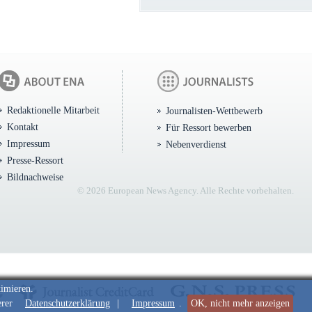
Redaktionelle Mitarbeit
Journalisten-Wettbewerb
Kontakt
Für Ressort bewerben
Impressum
Nebenverdienst
Presse-Ressort
Bildnachweise
© 2026 European News Agency. Alle Rechte vorbehalten.
timieren.
erer
Datenschutzerklärung
|
Impressum
.
OK, nicht mehr anzeigen