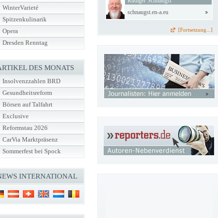
Rüdiger Schnaugst
WinterVarieté
schnaugst.en-a.eu
Spitzenkulinarik
[Fortsetzung...]
Opera
Dresden Renntag
ARTIKEL DES MONATS
Insolvenzzahlen BRD
Gesundheitsreform
Börsen auf Talfahrt
Exclusive
Reformstau 2026
CarVia Marktpräsenz
Sommerfest bei Spock
NEWS INTERNATIONAL