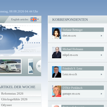
mstag, 08.08.2026 04:44 Uhr
KORRESPONDENTEN
English articles:
Stefanie Bettinger
sbet.en-a.eu
Michael Hofmann
mhpd.en-a.eu
Friedrich S. Lenz
Lenz.en-a.ch
ARTIKEL DER WOCHE
DTKfr Perklitsch
Reformstau 2026
gamape.en-a.eu
Glücksgefühle 2026
Odyssee