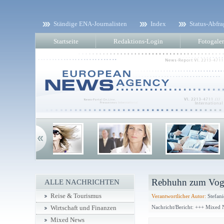
Ständige ENA-Journalisten
Index
Status-Abfra
Startseite
Redaktions-Login
Fotogaler
Rebhuhn zum Voge
ALLE NACHRICHTEN
Reise & Tourismus
Verantwortlicher Autor:
Stefani
Nachricht/Bericht: +++ Mixed
Wirtschaft und Finanzen
Mixed News