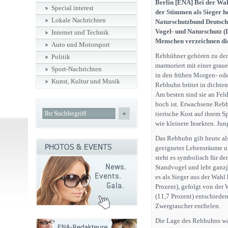
Berlin [ENA] Bei der Wa
Special interest
der Stimmen als Sieger h
Lokale Nachrichten
Naturschutzbund Deutsch
Vogel- und Naturschutz (L
Internet und Technik
Menschen verzeichnen die
Auto und Motorsport
Rebhühner gehören zu den
Politik
marmoriert mit einer gra
Sport-Nachrichten
in den frühen Morgen- ode
Kunst, Kultur und Musik
Rebhuhn brütet in dichtem
Am besten sind sie an Fel
hoch ist. Erwachsene Rebh
»
tierische Kost auf ihrem S
wie kleinere Insekten. Jung
Das Rebhuhn gilt heute als
geeigneter Lebensräume u
steht es symbolisch für de
Standvogel und lebt ganzj
es als Sieger aus der Wahl
Prozent), gefolgt von der
(11,7 Prozent) entschieden
Zwergtaucher entfielen.
Die Lage des Rebhuhns war