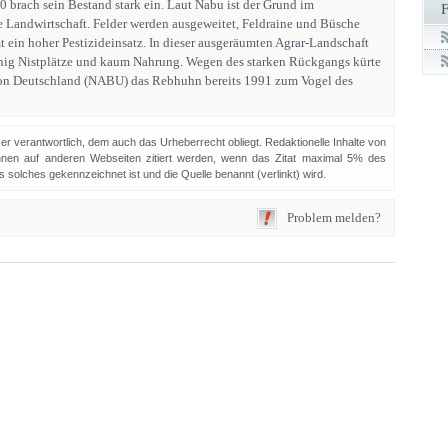
0 brach sein Bestand stark ein. Laut Nabu ist der Grund im
e Landwirtschaft. Felder werden ausgeweitet, Feldraine und Büsche
ein hoher Pestizideinsatz. In dieser ausgeräumten Agrar-Landschaft
nig Nistplätze und kaum Nahrung. Wegen des starken Rückgangs kürte
ion Deutschland (NABU) das Rebhuhn bereits 1991 zum Vogel des
sser verantwortlich, dem auch das Urheberrecht obliegt. Redaktionelle Inhalte von
en auf anderen Webseiten zitiert werden, wenn das Zitat maximal 5% des
solches gekennzeichnet ist und die Quelle benannt (verlinkt) wird.
Problem melden?