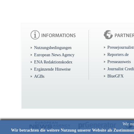
Pressejournalis
Nutzungsbedingungen
Reporters.de
European News Agency
Presseausweis
ENA Redaktionskodex
Journalist Cred
Ergänzende Hinweise
BlueGFX
AGBs
Wir nu
Wir betrachten die weitere Nutzung unserer Website als Zustimmu