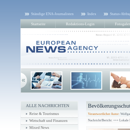
Ständige ENA-Journalisten
Index
Status-Abfra
Startseite
Redaktions-Login
Fotogaler
Bevölkerungsschu
ALLE NACHRICHTEN
Reise & Tourismus
Verantwortlicher Autor:
Wolfga
Nachricht/Bericht: +++ Lokale
Wirtschaft und Finanzen
Mixed News