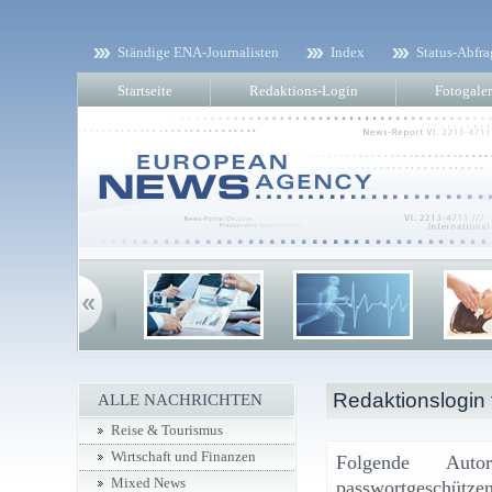
Ständige ENA-Journalisten
Index
Status-Abfra
Startseite
Redaktions-Login
Fotogaler
Redaktionslogin f
ALLE NACHRICHTEN
Reise & Tourismus
Wirtschaft und Finanzen
Folgende Aut
Mixed News
passwortgeschützen