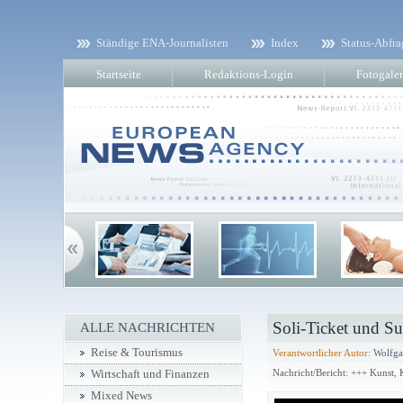
Ständige ENA-Journalisten
Index
Status-Abfra
Startseite
Redaktions-Login
Fotogaler
Soli-Ticket und Su
ALLE NACHRICHTEN
Reise & Tourismus
Verantwortlicher Autor:
Wolfga
Nachricht/Bericht: +++ Kunst,
Wirtschaft und Finanzen
Mixed News