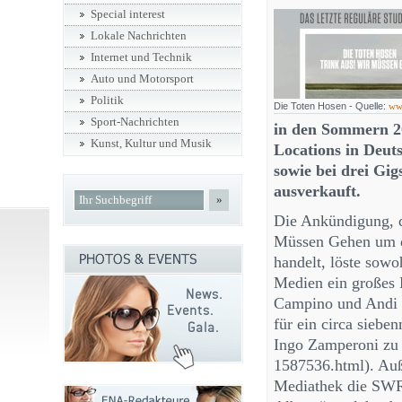
Special interest
Lokale Nachrichten
Internet und Technik
Auto und Motorsport
Politik
Die Toten Hosen - Quelle:
ww
Sport-Nachrichten
in den Sommern 2
Kunst, Kultur und Musik
Locations in Deut
sowie bei drei Gig
ausverkauft.
»
Die Ankündigung, d
Müssen Gehen um d
handelt, löste sowo
Medien ein großes 
Campino und Andi 
für ein circa siebe
Ingo Zamperoni zu 
1587536.html). Au
Mediathek die SWR