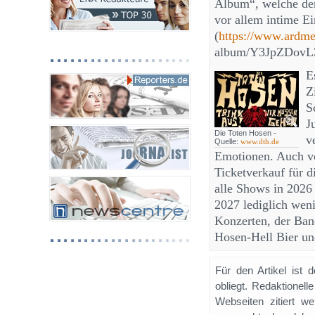
Album“, welche den
vor allem intime E
(
https://www.ardme
album/Y3JpZDovL
E
Z
S
J
Die Toten Hosen -
v
Quelle:
www.dth.de
Emotionen. Auch vo
Ticketverkauf für d
alle Shows in 2026
2027 lediglich weni
Konzerten, der Band
Hosen-Hell Bier un
Für den Artikel ist 
obliegt. Redaktione
Webseiten zitiert 