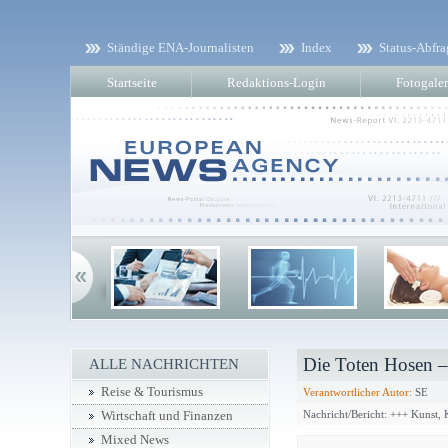
Ständige ENA-Journalisten
Index
Status-Abfra
Startseite
Redaktions-Login
Fotogaler
Die Toten Hosen –
ALLE NACHRICHTEN
Reise & Tourismus
Verantwortlicher Autor:
SE
Nachricht/Bericht: +++ Kunst,
Wirtschaft und Finanzen
Mixed News