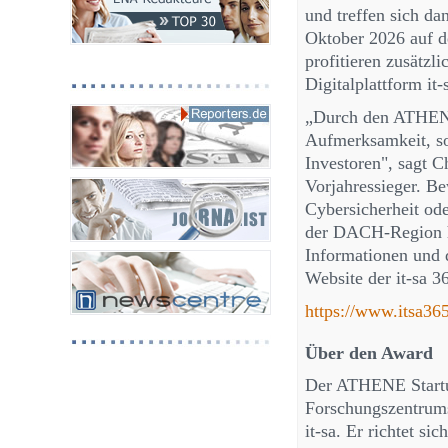
und treffen sich da
Oktober 2026 auf d
profitieren zusätzli
Digitalplattform it-
„Durch den ATHENE
Aufmerksamkeit, s
Investoren", sagt C
Vorjahressieger. Be
Cybersicherheit od
der DACH-Region ha
Informationen und 
Website der it-sa 3
https://www.itsa36
Über den Award
Der ATHENE Startup
Forschungszentrum
it-sa. Er richtet s