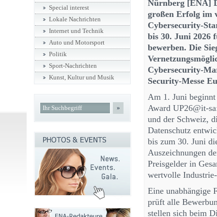
Nürnberg [ENA] 
Special interest
großen Erfolg im 
Lokale Nachrichten
Cybersecurity-St
Internet und Technik
bis 30. Juni 202
Auto und Motorsport
bewerben. Die Sie
Politik
Vernetzungsmöglic
Sport-Nachrichten
Cybersecurity-Mar
Kunst, Kultur und Musik
Security-Messe Eu
Am 1. Juni beginn
Award UP26@it-sa:
»
und der Schweiz, d
Datenschutz entwick
bis zum 30. Juni di
Auszeichnungen de
Preisgelder in Ges
wertvolle Industrie
Eine unabhängige F
prüft alle Bewerbu
stellen sich beim D