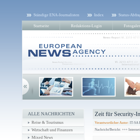
Ständige ENA-Journalisten
Index
Status-Abfra
Startseite
Redaktions-Login
Fotogaler
Zeit für Security
ALLE NACHRICHTEN
Reise & Tourismus
Verantwortlicher Autor:
IT-SA P
Nachricht/Bericht: +++ Interne
Wirtschaft und Finanzen
Mixed News