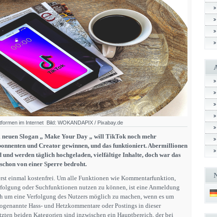
ttformen im Internet Bild: WOKANDAPIX / Pixabay.de
 neuen Slogan „ Make Your Day „ will TikTok noch mehr
onnenten und Creator gewinnen, und das funktioniert. Abermillionen
 und werden täglich hochgeladen, vielfältige Inhalte, doch war das
schon von einer Sperre bedroht.
erst einmal kostenfrei. Um alle Funktionen wie Kommentarfunktion,
rfolgung oder Suchfunktionen nutzen zu können, ist eine Anmeldung
uch um eine Verfolgung des Nutzers möglich zu machen, wenn es um
sogenannte Hass- und Hetzkommentare oder Postings in dieser
etzten beiden Kategorien sind inzwischen ein Hauptbereich, der bei