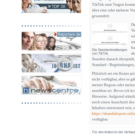
TikTok zum Tragen kommt.
über eine oder mehrere V
gewundert.
De
Ve
wi
un
ha
DIe Standardmeldungen
ak
von TikTok
Stunden danach überprüft,
Standard - Begründungen, 
Plötzlich sei ein Konto pr
nicht verfügbar, aber es g
meiner Region oder meinem
ansehbar sei. Bevor ich ko
Hinweise. Aufgrund ständi
noch einen Ausschnitt des 
Inhalten interessiert sein
https://skandalreport.onli
verfügbar.
Für den Artikel ist der Verfa