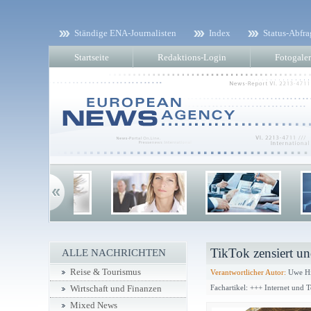
Ständige ENA-Journalisten
Index
Status-Abfra
Startseite
Redaktions-Login
Fotogaler
TikTok zensiert un
ALLE NACHRICHTEN
Reise & Tourismus
Verantwortlicher Autor:
Uwe Hi
Fachartikel: +++ Internet und 
Wirtschaft und Finanzen
Mixed News