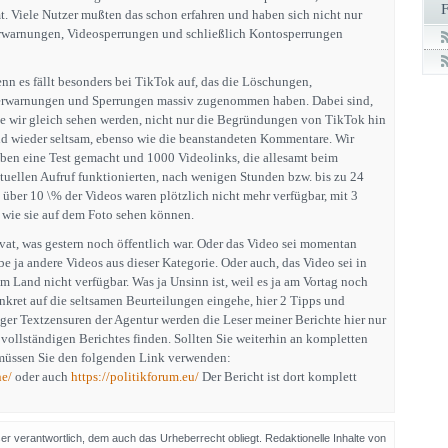
 Viele Nutzer mußten das schon erfahren und haben sich nicht nur
erwarnungen, Videosperrungen und schließlich Kontosperrungen
nn es fällt besonders bei TikTok auf, das die Löschungen,
rwarnungen und Sperrungen massiv zugenommen haben. Dabei sind,
e wir gleich sehen werden, nicht nur die Begründungen von TikTok hin
d wieder seltsam, ebenso wie die beanstandeten Kommentare. Wir
ben eine Test gemacht und 1000 Videolinks, die allesamt beim
tuellen Aufruf funktionierten, nach wenigen Stunden bzw. bis zu 24
 über 10 \% der Videos waren plötzlich nicht mehr verfügbar, mit 3
wie sie auf dem Foto sehen können.
ivat, was gestern noch öffentlich war. Oder das Video sei momentan
äbe ja andere Videos aus dieser Kategorie. Oder auch, das Video sei in
 Land nicht verfügbar. Was ja Unsinn ist, weil es ja am Vortag noch
nkret auf die seltsamen Beurteilungen eingehe, hier 2 Tipps und
ger Textzensuren der Agentur werden die Leser meiner Berichte hier nur
vollständigen Berichtes finden. Sollten Sie weiterhin an kompletten
, müssen Sie den folgenden Link verwenden:
ne/
oder auch
https://politikforum.eu/
Der Bericht ist dort komplett
sser verantwortlich, dem auch das Urheberrecht obliegt. Redaktionelle Inhalte von