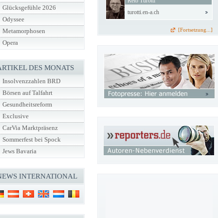
Reto Turotti
Glücksgefühle 2026
turotti.en-a.ch
Odyssee
[Fortsetzung...]
Metamorphosen
Opera
ARTIKEL DES MONATS
Insolvenzzahlen BRD
Börsen auf Talfahrt
Gesundheitsreform
Exclusive
CarVia Marktpräsenz
Sommerfest bei Spock
Jews Bavaria
NEWS INTERNATIONAL