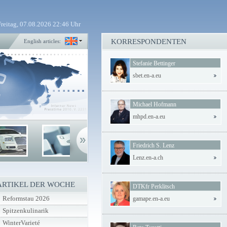
Freitag, 07.08.2026 22:46 Uhr
KORRESPONDENTEN
English articles:
Stefanie Bettinger
sbet.en-a.eu
Michael Hofmann
mhpd.en-a.eu
Friedrich S. Lenz
Lenz.en-a.ch
ARTIKEL DER WOCHE
DTKfr Perklitsch
Reformstau 2026
gamape.en-a.eu
Spitzenkulinarik
WinterVarieté