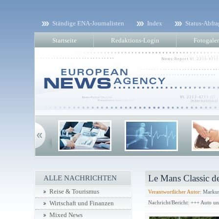
Ständige ENA-Journalisten
Index
Status-Abfra
Startseite
Redaktions-Login
Fotogaler
Le Mans Classic d
ALLE NACHRICHTEN
Reise & Tourismus
Verantwortlicher Autor:
Markus
Nachricht/Bericht: +++ Auto u
Wirtschaft und Finanzen
Mixed News